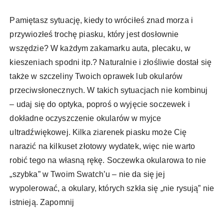
Pamiętasz sytuację, kiedy to wróciłeś znad morza i
przywiozłeś trochę piasku, który jest dosłownie
wszędzie? W każdym zakamarku auta, plecaku, w
kieszeniach spodni itp.? Naturalnie i złośliwie dostał się
także w szczeliny Twoich oprawek lub okularów
przeciwsłonecznych. W takich sytuacjach nie kombinuj
– udaj się do optyka, poproś o wyjęcie soczewek i
dokładne oczyszczenie okularów w myjce
ultradźwiękowej. Kilka ziarenek piasku może Cię
narazić na kilkuset złotowy wydatek, więc nie warto
robić tego na własną rękę. Soczewka okularowa to nie
„szybka” w Twoim Swatch’u – nie da się jej
wypolerować, a okulary, których szkła się „nie rysują” nie
istnieją. Zapomnij