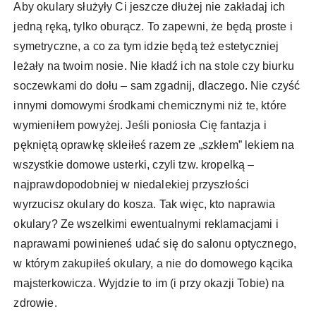
Aby okulary służyły Ci jeszcze dłużej nie zakładaj ich
jedną ręką, tylko oburącz. To zapewni, że będą proste i
symetryczne, a co za tym idzie będą też estetyczniej
leżały na twoim nosie. Nie kładź ich na stole czy biurku
soczewkami do dołu – sam zgadnij, dlaczego. Nie czyść
innymi domowymi środkami chemicznymi niż te, które
wymieniłem powyżej. Jeśli poniosła Cię fantazja i
pękniętą oprawkę skleiłeś razem ze „szkłem” lekiem na
wszystkie domowe usterki, czyli tzw. kropelką –
najprawdopodobniej w niedalekiej przyszłości
wyrzucisz okulary do kosza. Tak więc, kto naprawia
okulary? Ze wszelkimi ewentualnymi reklamacjami i
naprawami powinieneś udać się do salonu optycznego,
w którym zakupiłeś okulary, a nie do domowego kącika
majsterkowicza. Wyjdzie to im (i przy okazji Tobie) na
zdrowie.