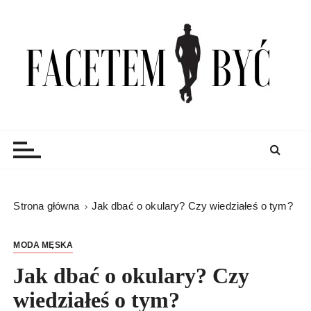
S
k
i
p
t
o
c
Facetem Być
moda męska, blog męski i męskie sprawy – rzeczowe
o
porady dla mężczyzn i blog
n
t
e
n
Strona główna
Jak dbać o okulary? Czy wiedziałeś o tym?
t
MODA MĘSKA
Jak dbać o okulary? Czy
wiedziałeś o tym?