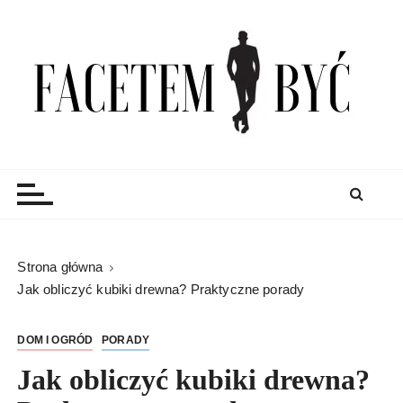
S
k
i
p
t
o
c
Facetem Być
moda męska, blog męski i męskie sprawy – rzeczowe
o
porady dla mężczyzn i blog
n
t
e
n
Strona główna
t
Jak obliczyć kubiki drewna? Praktyczne porady
DOM I OGRÓD
PORADY
Jak obliczyć kubiki drewna?