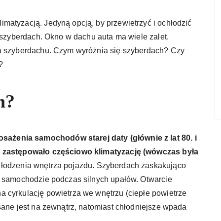
matyzacją. Jedyną opcją, by przewietrzyć i ochłodzić
. szyberdach. Okno w dachu auta ma wiele zalet.
wa szyberdachu. Czym wyróżnia się szyberdach? Czy
?
h?
żenia samochodów starej daty (głównie z lat 80. i
e zastępowało częściowo klimatyzację (wówczas była
hłodzenia wnętrza pojazdu. Szyberdach zaskakująco
w samochodzie podczas silnych upałów. Otwarcie
 cyrkulację powietrza we wnętrzu (ciepłe powietrze
sane jest na zewnątrz, natomiast chłodniejsze wpada