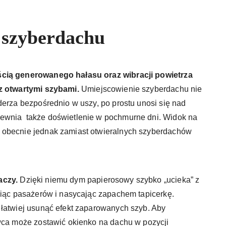
y szyberdachu
ścią generowanego hałasu oraz wibracji powietrza
 z otwartymi szybami.
Umiejscowienie szyberdachu nie
derza bezpośrednio w uszy, po prostu unosi się nad
ewnia także doświetlenie w pochmurne dni. Widok na
 obecnie jednak zamiast otwieralnych szyberdachów
aczy.
Dzięki niemu dym papierosowy szybko „ucieka” z
niąc pasażerów i nasycając zapachem tapicerkę.
 łatwiej usunąć efekt zaparowanych szyb. Aby
owca może zostawić okienko na dachu w pozycji