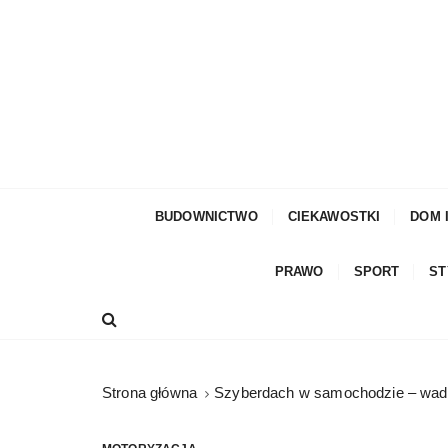
S
k
i
p
t
o
c
moda męska, blog męski i męskie sprawy – rze
Facetem Być
o
n
BUDOWNICTWO
CIEKAWOSTKI
DOM 
t
e
PRAWO
SPORT
ST
n
t
Strona główna
Szyberdach w samochodzie – wady