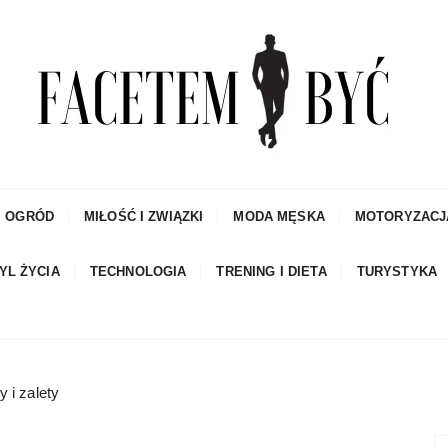
czowe porady dla mężczyzn i blog
I OGRÓD
MIŁOŚĆ I ZWIĄZKI
MODA MĘSKA
MOTORYZACJ
YL ŻYCIA
TECHNOLOGIA
TRENING I DIETA
TURYSTYKA
 i zalety