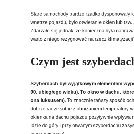
Stare samochody bardzo rzadko dysponowały kli
wnętrze pojazdu, było otwieranie okien lub tzw
Zdarzało się jednak, że konieczna była napra
warto z niego rezygnować na rzecz klimatyzacji
Czym jest szyberdac
Szyberdach był wyjątkowym elementem wyposa
90. ubiegłego wieku). To okno w dachu, któr
ona luksusem).
To znacznie tańszy sposób oc
dobrze radził sobie z obniżaniem temperatury 
okienka na dachu pojazdu pozytywnie wpływa na
idzie do góry i przy otwartym szyberdachu zasy
przez nawiewy).