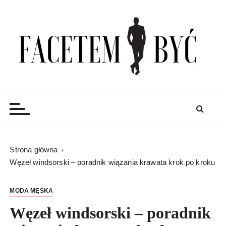
S
k
i
p
t
o
c
Facetem Być
moda męska, blog męski i męskie sprawy – rzeczowe
o
porady dla mężczyzn i blog
n
t
e
n
Strona główna
t
Węzeł windsorski – poradnik wiązania krawata krok po kroku
MODA MĘSKA
Węzeł windsorski – poradnik