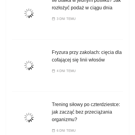
Ile białka w jednym posiłku? Jak
rozłożyć podaż w ciągu dnia
3 DNI TEMU
Fryzura przy zakolach: cięcia dla
cofającej się linii włosów
4 DNI TEMU
Trening siłowy po czterdziestce:
jak zacząć bez przeciążania
organizmu?
6 DNI TEMU