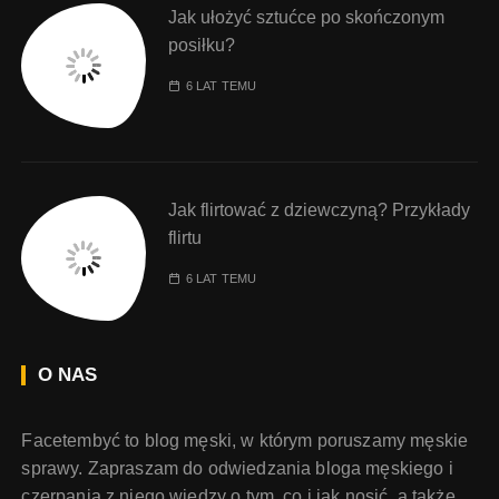
Jak ułożyć sztućce po skończonym
posiłku?
6 LAT TEMU
Jak flirtować z dziewczyną? Przykłady
flirtu
6 LAT TEMU
O NAS
Facetembyć to blog męski, w którym poruszamy męskie
sprawy. Zapraszam do odwiedzania bloga męskiego i
czerpania z niego wiedzy o tym, co i jak nosić, a także