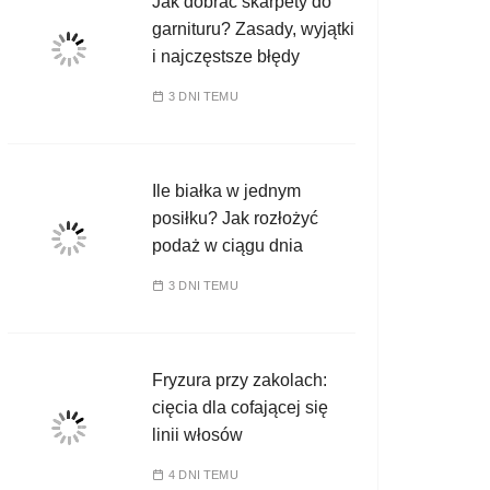
Jak dobrać skarpety do
garnituru? Zasady, wyjątki
i najczęstsze błędy
3 DNI TEMU
Ile białka w jednym
posiłku? Jak rozłożyć
podaż w ciągu dnia
3 DNI TEMU
Fryzura przy zakolach:
cięcia dla cofającej się
linii włosów
4 DNI TEMU