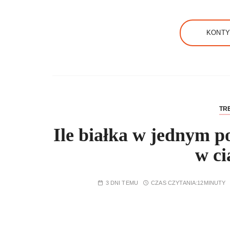
KONTY
TRE
Ile białka w jednym p
w ci
3 DNI TEMU
CZAS CZYTANIA:
12MINUTY