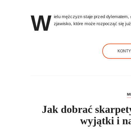
W
ielu mężczyzn staje przed dylematem, g
zjawisko, które może rozpocząć się j
KONTY
M
Jak dobrać skarpet
wyjątki i n