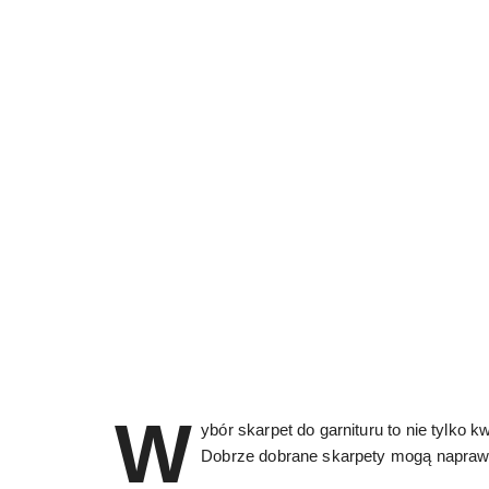
W
ybór skarpet do garnituru to nie tylko 
Dobrze dobrane skarpety mogą napr