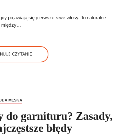
dy pojawiają się pierwsze siwe włosy. To naturalne
uż między…
NUUJ CZYTANIE
ODA MĘSKA
y do garnituru? Zasady,
ajczęstsze błędy