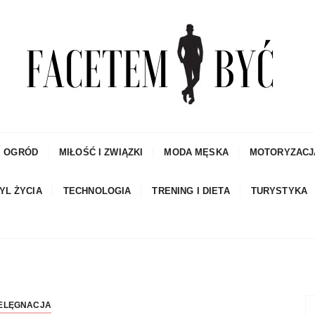
czowe porady dla mężczyzn i blog
I OGRÓD
MIŁOŚĆ I ZWIĄZKI
MODA MĘSKA
MOTORYZACJ
YL ŻYCIA
TECHNOLOGIA
TRENING I DIETA
TURYSTYKA
IELĘGNACJA