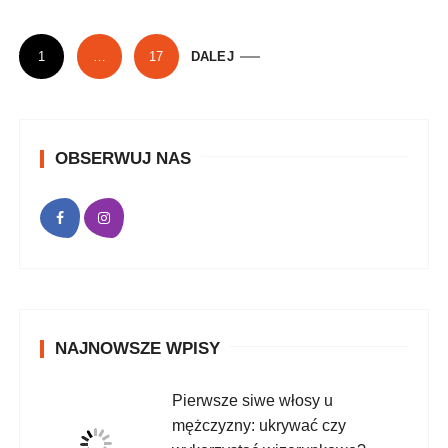
S
1
…
17
DALEJ
t
r
o
OBSERWUJ NAS
n
i
c
o
w
a
n
NAJNOWSZE WPISY
i
Pierwsze siwe włosy u
e
mężczyzny: ukrywać czy
w