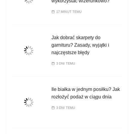
wykorzystać wizerunkowo?
p
17 MINUT TEMU
i
s
ó
Jak dobrać skarpety do
w
garnituru? Zasady, wyjątki i
najczęstsze błędy
3 DNI TEMU
Ile białka w jednym posiłku? Jak
rozłożyć podaż w ciągu dnia
3 DNI TEMU