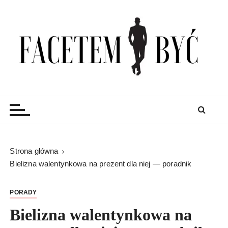
S
k
i
p
t
o
c
Facetem Być
moda męska, blog męski i męskie sprawy – rzeczowe
o
porady dla mężczyzn i blog
n
t
e
n
Strona główna
t
Bielizna walentynkowa na prezent dla niej — poradnik
PORADY
Bielizna walentynkowa na