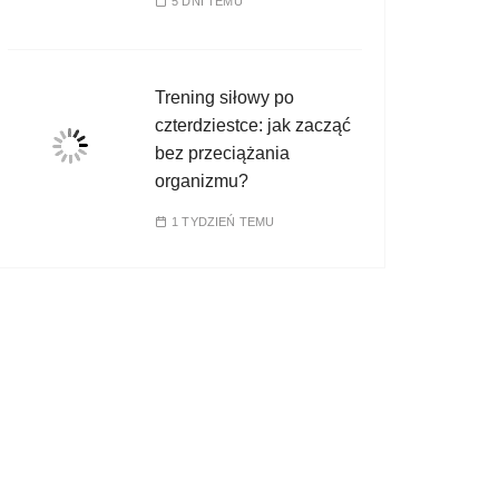
5 DNI TEMU
Trening siłowy po
czterdziestce: jak zacząć
bez przeciążania
organizmu?
1 TYDZIEŃ TEMU