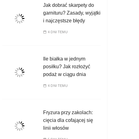
Jak dobrać skarpety do
garnituru? Zasady, wyjątki
i najczęstsze błędy
4 DNI TEMU
Ile białka w jednym
posiłku? Jak rozłożyć
podaż w ciągu dnia
4 DNI TEMU
Fryzura przy zakolach:
cięcia dla cofającej się
linii włosów