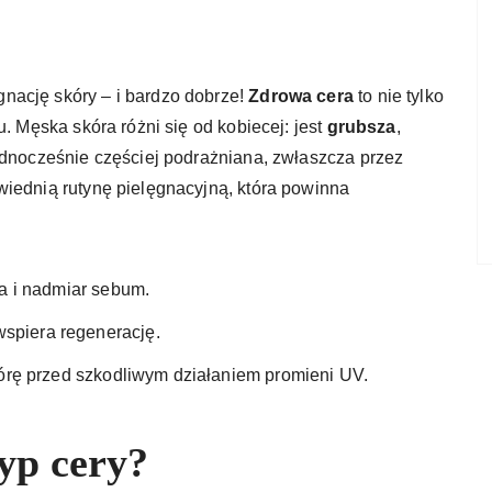
nację skóry – i bardzo dobrze!
Zdrowa cera
to nie tylko
u. Męska skóra różni się od kobiecej: jest
grubsza
,
ednocześnie częściej podrażniana, zwłaszcza przez
wiednią rutynę pielęgnacyjną, która powinna
a i nadmiar sebum.
wspiera regenerację.
órę przed szkodliwym działaniem promieni UV.
yp cery?