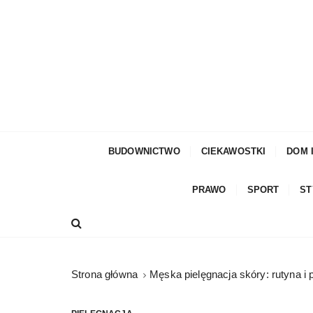
S
k
i
p
t
o
c
moda męska, blog męski i męskie sprawy – rze
Facetem Być
o
n
BUDOWNICTWO
CIEKAWOSTKI
DOM 
t
e
PRAWO
SPORT
ST
n
t
Strona główna
Męska pielęgnacja skóry: rutyna i 