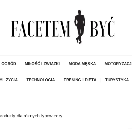
czowe porady dla mężczyzn i blog
I OGRÓD
MIŁOŚĆ I ZWIĄZKI
MODA MĘSKA
MOTORYZACJ
YL ŻYCIA
TECHNOLOGIA
TRENING I DIETA
TURYSTYKA
produkty dla różnych typów cery