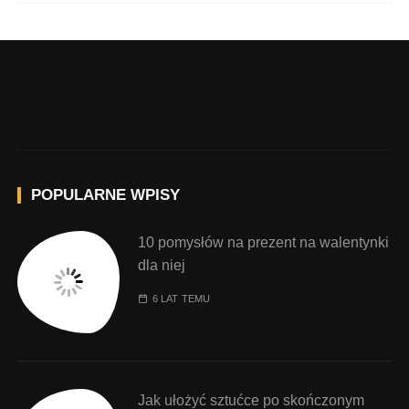
POPULARNE WPISY
10 pomysłów na prezent na walentynki
dla niej
6 LAT TEMU
Jak ułożyć sztućce po skończonym