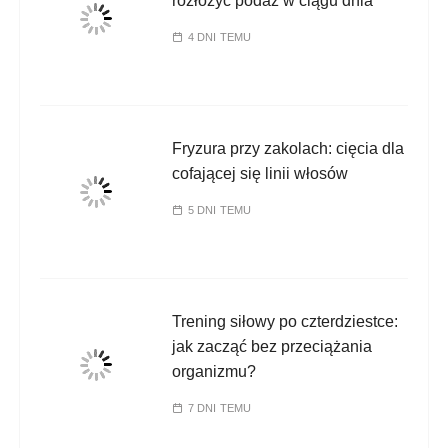
rozłożyć podaż w ciągu dnia
4 DNI TEMU
Fryzura przy zakolach: cięcia dla
cofającej się linii włosów
5 DNI TEMU
Trening siłowy po czterdziestce:
jak zacząć bez przeciążania
organizmu?
7 DNI TEMU