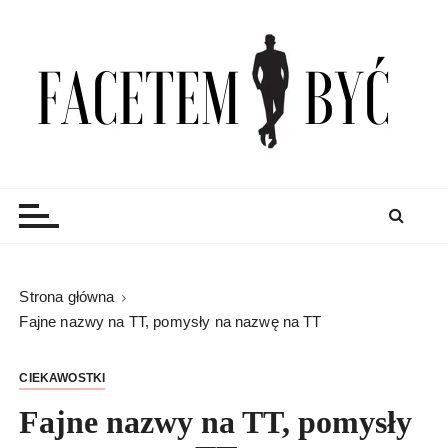
S
k
i
p
t
o
c
Facetem Być
moda męska, blog męski i męskie sprawy – rzeczowe
o
porady dla mężczyzn i blog
n
t
e
n
Strona główna
t
Fajne nazwy na TT, pomysły na nazwę na TT
CIEKAWOSTKI
Fajne nazwy na TT, pomysły