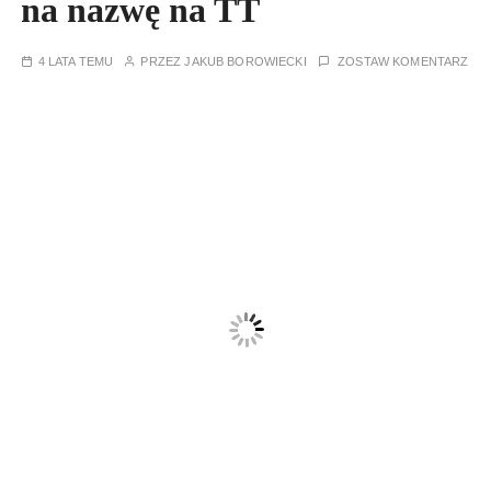
na nazwę na TT
4 LATA TEMU
PRZEZ
JAKUB BOROWIECKI
ZOSTAW KOMENTARZ