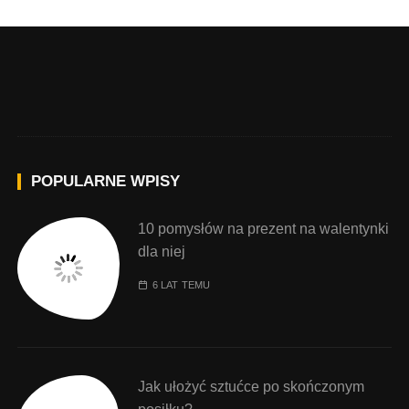
POPULARNE WPISY
10 pomysłów na prezent na walentynki
dla niej
6 LAT TEMU
Jak ułożyć sztućce po skończonym