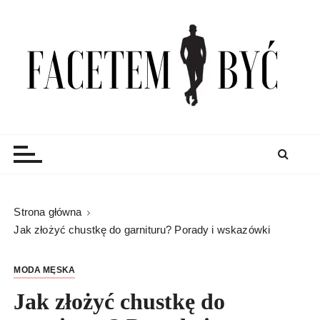
S
k
i
p
t
o
c
Facetem Być
moda męska, blog męski i męskie sprawy – rzeczowe
o
porady dla mężczyzn i blog
n
t
e
n
Strona główna
t
Jak złożyć chustkę do garnituru? Porady i wskazówki
MODA MĘSKA
Jak złożyć chustkę do