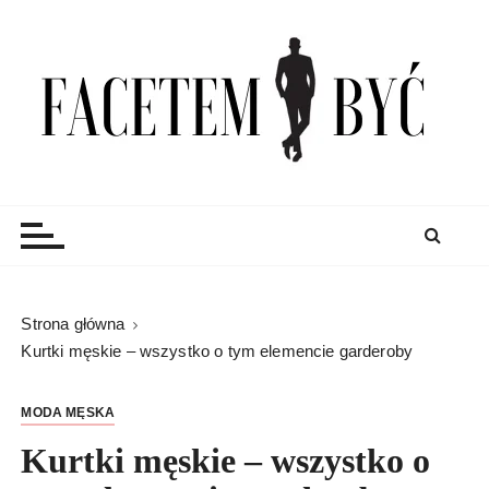
S
k
i
p
t
o
c
Facetem Być
moda męska, blog męski i męskie sprawy – rzeczowe
o
porady dla mężczyzn i blog
n
t
e
n
Strona główna
t
Kurtki męskie – wszystko o tym elemencie garderoby
MODA MĘSKA
Kurtki męskie – wszystko o