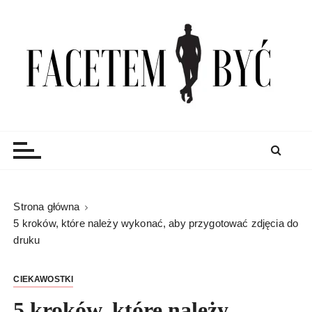
S
k
i
p
t
o
c
Facetem Być
moda męska, blog męski i męskie sprawy – rzeczowe
o
porady dla mężczyzn i blog
n
t
e
n
Strona główna
t
5 kroków, które należy wykonać, aby przygotować zdjęcia do
druku
CIEKAWOSTKI
5 kroków, które należy