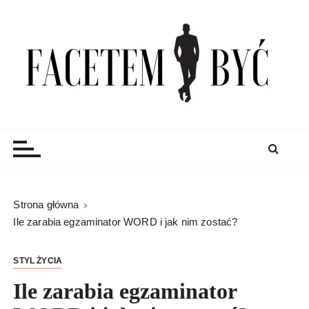
S
k
i
p
t
o
c
Facetem Być
moda męska, blog męski i męskie sprawy – rzeczowe
o
porady dla mężczyzn i blog
n
t
e
n
Strona główna
t
Ile zarabia egzaminator WORD i jak nim zostać?
STYL ŻYCIA
Ile zarabia egzaminator