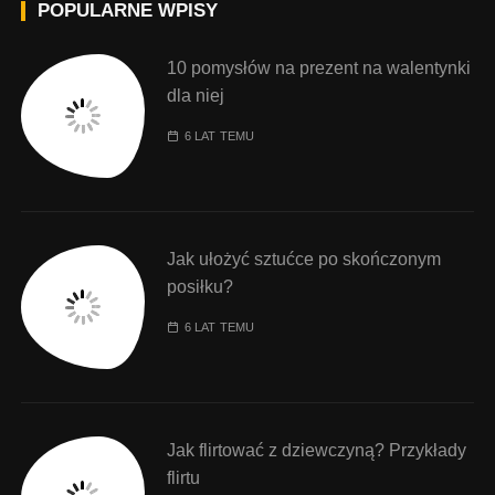
POPULARNE WPISY
10 pomysłów na prezent na walentynki
dla niej
6 LAT TEMU
Jak ułożyć sztućce po skończonym
posiłku?
6 LAT TEMU
Jak flirtować z dziewczyną? Przykłady
flirtu