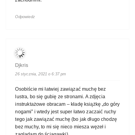
Odpowiedz
Djkris
26 stycznia, 2021 o 6:37 pm
Osobiście mi łatwiej zawiązać muchę bez
lustra, bo się gubię ze stronami. A zdjęcia
instruktażowe obracam – kładę książkę „do góry
nogami” i wtedy jest super łatwo zaczaić ruchy
tego jak zawiązać muchę (bo jak długo chodzę
bez muchy, to mi się nieco miesza węzeł i
zaglądam do ściągawki).