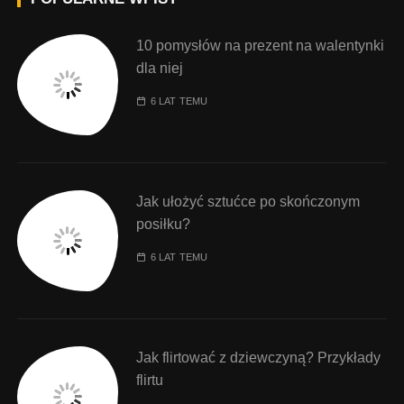
10 pomysłów na prezent na walentynki
dla niej
6 LAT TEMU
Jak ułożyć sztućce po skończonym
posiłku?
6 LAT TEMU
Jak flirtować z dziewczyną? Przykłady
flirtu