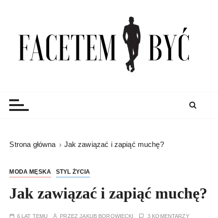
S
k
i
p
t
o
c
Facetem Być
moda męska, blog męski i męskie sprawy – rzeczowe
o
porady dla mężczyzn i blog
n
t
e
n
Strona główna
Jak zawiązać i zapiąć muchę?
t
MODA MĘSKA
STYL ŻYCIA
Jak zawiązać i zapiąć muchę?
6 LAT TEMU
PRZEZ
JAKUB BOROWIECKI
3 KOMENTARZY