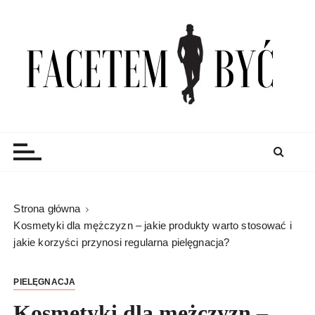
S
k
i
p
t
o
c
Facetem Być
moda męska, blog męski i męskie sprawy – rzeczowe
o
porady dla mężczyzn i blog
n
t
e
n
Strona główna
t
Kosmetyki dla mężczyzn – jakie produkty warto stosować i
jakie korzyści przynosi regularna pielęgnacja?
PIELĘGNACJA
Kosmetyki dla mężczyzn –