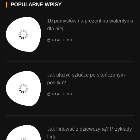
POPULARNE WPISY
10 pomysłów na prezent na walentynki
dla niej
6 LAT TEMU
Jak ułożyć sztućce po skończonym
posiłku?
6 LAT TEMU
Jak flirtować z dziewczyną? Przykłady
flirtu