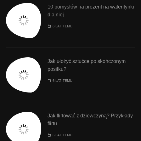
10 pomysłów na prezent na walentynki
dla niej
6 LAT TEMU
Jak ułożyć sztućce po skończonym
posiłku?
6 LAT TEMU
Jak flirtować z dziewczyną? Przykłady
flirtu
6 LAT TEMU