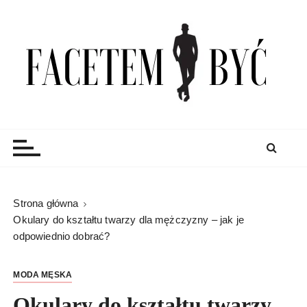
S
k
i
p
t
o
c
Facetem Być
moda męska, blog męski i męskie sprawy – rzeczowe
o
porady dla mężczyzn i blog
n
t
e
n
Strona główna
t
Okulary do kształtu twarzy dla mężczyzny – jak je
odpowiednio dobrać?
MODA MĘSKA
Okulary do kształtu twarzy