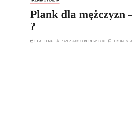
TRENING I DIETA
Plank dla mężczyzn –
?
6 LAT TEMU
PRZEZ
JAKUB BOROWIECKI
1 KOMENT