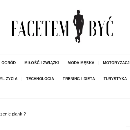
czowe porady dla mężczyzn i blog
I OGRÓD
MIŁOŚĆ I ZWIĄZKI
MODA MĘSKA
MOTORYZACJ
YL ŻYCIA
TECHNOLOGIA
TRENING I DIETA
TURYSTYKA
zenie plank ?