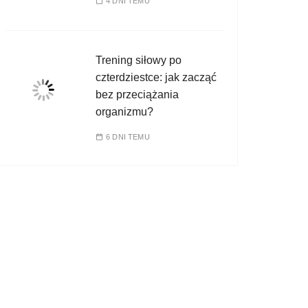
4 DNI TEMU
Trening siłowy po
czterdziestce: jak zacząć
bez przeciążania
organizmu?
6 DNI TEMU