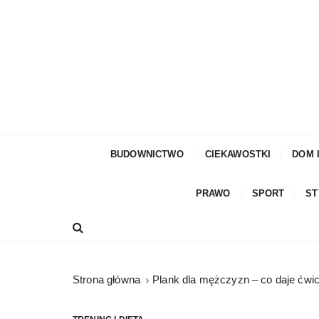
S
k
i
p
t
o
c
moda męska, blog męski i męskie sprawy – rze
Facetem Być
o
n
BUDOWNICTWO
CIEKAWOSTKI
DOM 
t
e
PRAWO
SPORT
ST
n
t
Strona główna
Plank dla mężczyzn – co daje ćwic