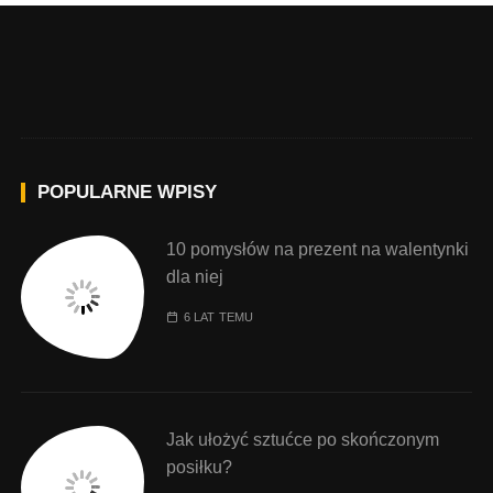
POPULARNE WPISY
10 pomysłów na prezent na walentynki
dla niej
6 LAT TEMU
Jak ułożyć sztućce po skończonym
posiłku?