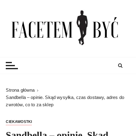
S
k
i
p
t
o
c
Facetem Być
moda męska, blog męski i męskie sprawy – rzeczowe
o
porady dla mężczyzn i blog
n
t
e
n
Strona główna
t
Sandbella – opinie. Skąd wysyłka, czas dostawy, adres do
zwrotów, co to za sklep
CIEKAWOSTKI
Sandbella – opinie. Skąd