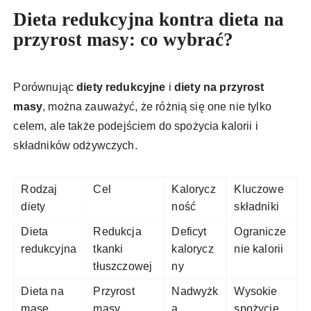
Dieta redukcyjna kontra dieta na
przyrost masy: co wybrać?
Porównując
diety redukcyjne
i
diety na przyrost
masy
, można zauważyć, że różnią się one nie tylko
celem, ale także podejściem do spożycia kalorii i
składników odżywczych.
Rodzaj
Cel
Kalorycz
Kluczowe
diety
ność
składniki
Dieta
Redukcja
Deficyt
Ogranicze
redukcyjna
tkanki
kalorycz
nie kalorii
tłuszczowej
ny
Dieta na
Przyrost
Nadwyżk
Wysokie
masę
masy
a
spożycie