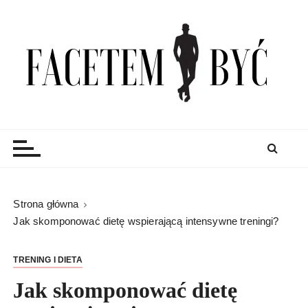
S
k
i
p
t
o
c
Facetem Być
moda męska, blog męski i męskie sprawy – rzeczowe
o
porady dla mężczyzn i blog
n
t
e
n
Strona główna
t
Jak skomponować dietę wspierającą intensywne treningi?
TRENING I DIETA
Jak skomponować dietę