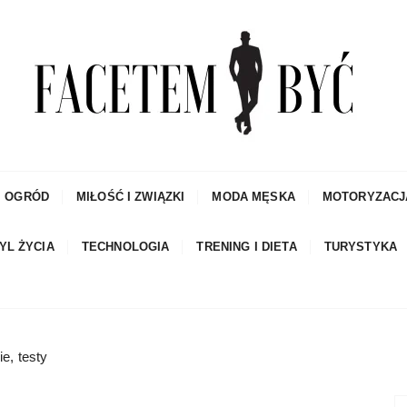
czowe porady dla mężczyzn i blog
I OGRÓD
MIŁOŚĆ I ZWIĄZKI
MODA MĘSKA
MOTORYZACJ
YL ŻYCIA
TECHNOLOGIA
TRENING I DIETA
TURYSTYKA
e, testy