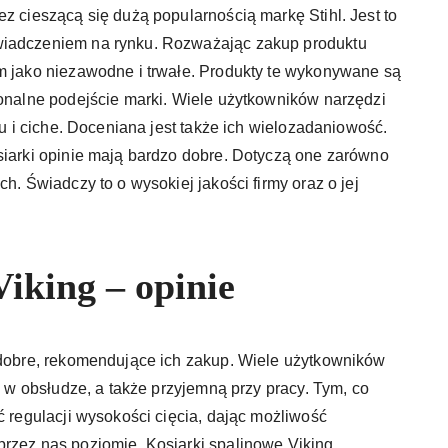
z cieszącą się dużą popularnością markę Stihl. Jest to
wiadczeniem na rynku. Rozważając zakup produktu
im jako niezawodne i trwałe. Produkty te wykonywane są
jonalne podejście marki. Wiele użytkowników narzędzi
iu i ciche. Doceniana jest także ich wielozadaniowość.
siarki opinie mają bardzo dobre. Dotyczą one zarówno
h. Świadczy to o wysokiej jakości firmy oraz o jej
iking – opinie
o dobre, rekomendujące ich zakup. Wiele użytkowników
wą w obsłudze, a także przyjemną przy pracy. Tym, co
ć regulacji wysokości cięcia, dając możliwość
przez nas poziomie. Kosiarki spalinowe Viking