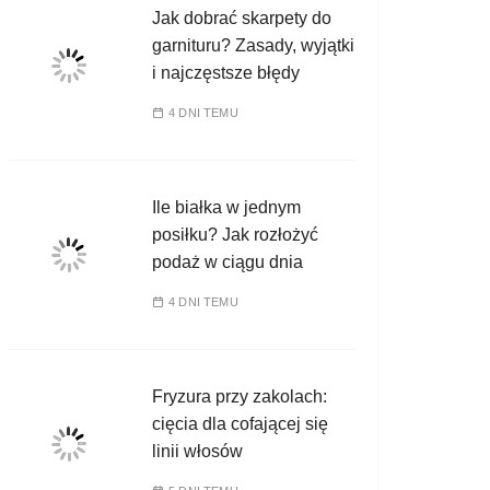
Jak dobrać skarpety do
garnituru? Zasady, wyjątki
i najczęstsze błędy
4 DNI TEMU
Ile białka w jednym
posiłku? Jak rozłożyć
podaż w ciągu dnia
4 DNI TEMU
Fryzura przy zakolach:
cięcia dla cofającej się
linii włosów