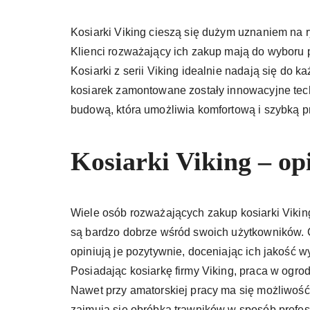
Kosiarki Viking cieszą się dużym uznaniem na 
Klienci rozważający ich zakup mają do wyboru 
Kosiarki z serii Viking idealnie nadają się do
kosiarek zamontowane zostały innowacyjne techn
budową, która umożliwia komfortową i szybką p
Kosiarki Viking – op
Wiele osób rozważających zakup kosiarki Viking
są bardzo dobrze wśród swoich użytkowników. C
opiniują je pozytywnie, doceniając ich jakość 
Posiadając kosiarkę firmy Viking, praca w ogrodz
Nawet przy amatorskiej pracy ma się możliwoś
zajmują się obróbką trawników w sposób profes