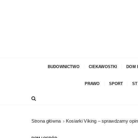
S
k
i
p
t
o
c
moda męska, blog męski i męskie sprawy – rze
Facetem Być
o
n
BUDOWNICTWO
CIEKAWOSTKI
DOM 
t
e
PRAWO
SPORT
ST
n
t
Strona główna
Kosiarki Viking – sprawdzamy opini