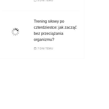
5 DNI TEMU
Trening siłowy po
czterdziestce: jak zacząć
bez przeciążania
organizmu?
7 DNI TEMU