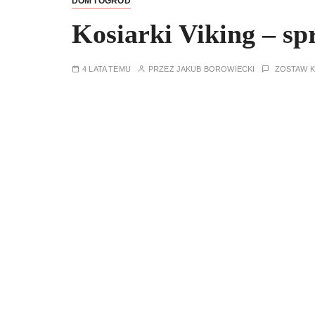
DOM I OGRÓD
Kosiarki Viking – sp
4 LATA TEMU
PRZEZ
JAKUB BOROWIECKI
ZOSTAW 