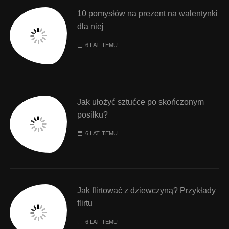
10 pomysłów na prezent na walentynki
dla niej
6 LAT TEMU
Jak ułożyć sztućce po skończonym
posiłku?
6 LAT TEMU
Jak flirtować z dziewczyną? Przykłady
flirtu
6 LAT TEMU