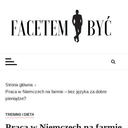
S
k
i
p
t
o
c
Facetem Być
moda męska, blog męski i męskie sprawy – rzeczowe
o
porady dla mężczyzn i blog
n
t
e
n
Strona główna
t
Praca w Niemczech na farmie – bez języka za dobre
pieniądze?
TRENING I DIETA
Praca w Niemczech na farmie