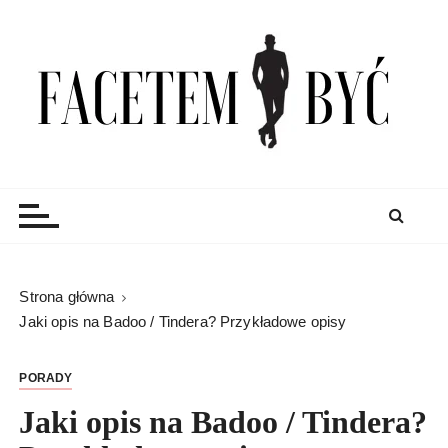
S
k
i
p
t
o
c
Facetem Być
moda męska, blog męski i męskie sprawy – rzeczowe
o
porady dla mężczyzn i blog
n
t
e
n
Strona główna
t
Jaki opis na Badoo / Tindera? Przykładowe opisy
PORADY
Jaki opis na Badoo / Tindera?