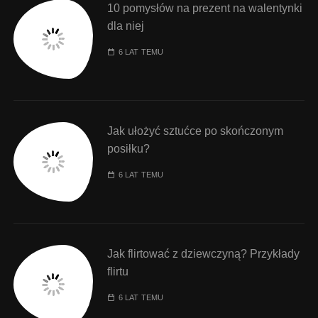
10 pomysłów na prezent na walentynki
dla niej
6 LAT TEMU
Jak ułożyć sztućce po skończonym
posiłku?
6 LAT TEMU
Jak flirtować z dziewczyną? Przykłady
flirtu
6 LAT TEMU