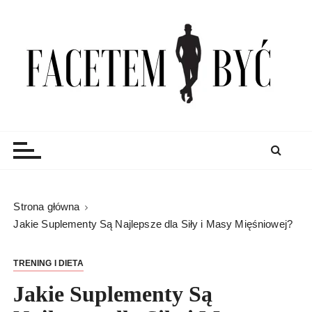
S
k
i
p
t
o
c
Facetem Być
moda męska, blog męski i męskie sprawy – rzeczowe
o
porady dla mężczyzn i blog
n
t
e
n
Strona główna
t
Jakie Suplementy Są Najlepsze dla Siły i Masy Mięśniowej?
TRENING I DIETA
Jakie Suplementy Są