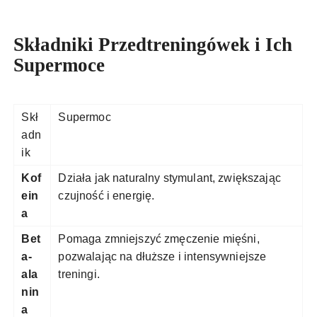
Składniki Przedtreningówek i Ich
Supermoce
Skł
Supermoc
adn
ik
Kof
Działa jak naturalny stymulant, zwiększając
ein
czujność i energię.
a
Bet
Pomaga zmniejszyć zmęczenie mięśni,
a-
pozwalając na dłuższe i intensywniejsze
ala
treningi.
nin
a