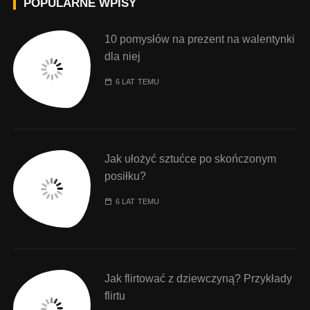
POPULARNE WPISY
10 pomysłów na prezent na walentynki
dla niej
6 LAT TEMU
Jak ułożyć sztućce po skończonym
posiłku?
6 LAT TEMU
Jak flirtować z dziewczyną? Przykłady
flirtu