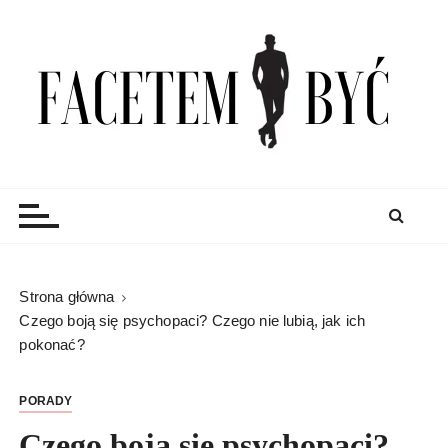
S
k
i
p
t
o
c
Facetem Być
moda męska, blog męski i męskie sprawy – rzeczowe
o
porady dla mężczyzn i blog
n
t
e
n
Strona główna
t
Czego boją się psychopaci? Czego nie lubią, jak ich
pokonać?
PORADY
Czego boją się psychopaci?