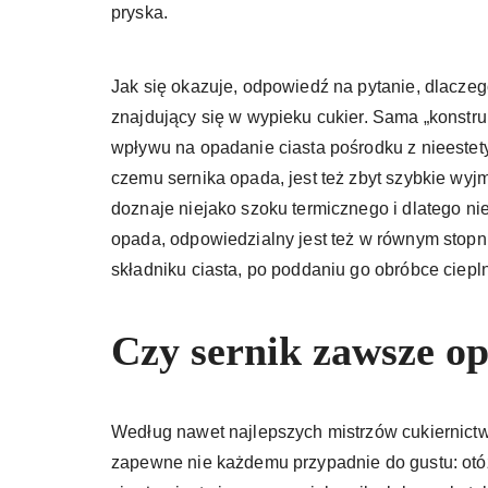
pryska.
Jak się okazuje, odpowiedź na pytanie, dlaczego
znajdujący się w wypieku cukier. Sama „konstruk
wpływu na opadanie ciasta pośrodku z nieeste
czemu sernika opada, jest też zbyt szybkie wyj
doznaje niejako szoku termicznego i dlatego nie
opada, odpowiedzialny jest też w równym stopn
składniku ciasta, po poddaniu go obróbce ciepln
Czy sernik zawsze o
Według nawet najlepszych mistrzów cukiernictw
zapewne nie każdemu przypadnie do gustu: ot