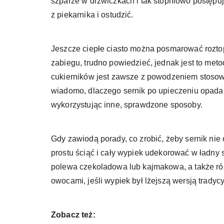
szparze w drzwiczkach i tak stopniowo postępuj 
z piekarnika i ostudzić.
Jeszcze ciepłe ciasto można posmarować rozto
zabiegu, trudno powiedzieć, jednak jest to met
cukierników jest zawsze z powodzeniem stoso
wiadomo, dlaczego sernik po upieczeniu opada
wykorzystując inne, sprawdzone sposoby.
Gdy zawiodą porady, co zrobić, żeby sernik nie 
prostu ściąć i cały wypiek udekorować w ładny 
polewa czekoladowa lub kajmakowa, a także róż
owocami, jeśli wypiek był lżejszą wersją trady
Zobacz też: