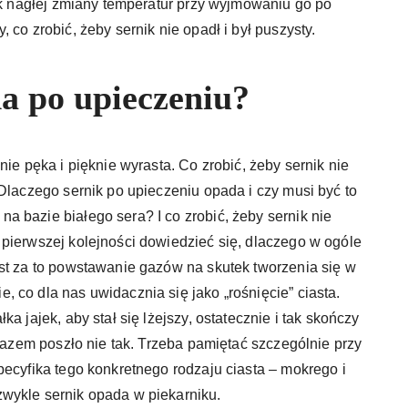
tek nagłej zmiany temperatur przy wyjmowaniu go po
 co zrobić, żeby sernik nie opadł i był puszysty.
a po upieczeniu?
nie pęka i pięknie wyrasta. Co zrobić, żeby sernik nie
 Dlaczego sernik po upieczeniu opada i czy musi być to
 bazie białego sera? I co zrobić, żeby sernik nie
pierwszej kolejności dowiedzieć się, dlaczego w ogóle
st za to powstawanie gazów na skutek tworzenia się w
 co dla nas uwidacznia się jako „rośnięcie” ciasta.
a jajek, aby stał się lżejszy, ostatecznie i tak skończy
 razem poszło nie tak. Trzeba pamiętać szczególnie przy
pecyfika tego konkretnego rodzaju ciasta – mokrego i
wykle sernik opada w piekarniku.