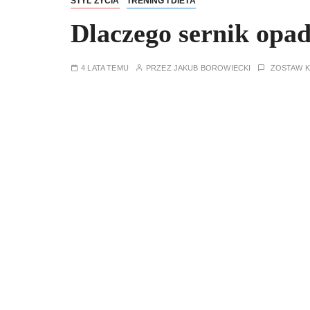
STYL ŻYCIA
TRENING I DIETA
Dlaczego sernik opa
4 LATA TEMU
PRZEZ
JAKUB BOROWIECKI
ZOSTAW 