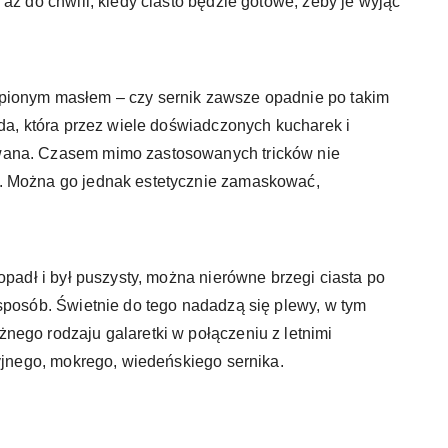
aż do chwili, kiedy ciasto będzie gotowe, żeby je wyjąć
pionym masłem – czy sernik zawsze opadnie po takim
oda, która przez wiele doświadczonych kucharek i
wana. Czasem mimo zastosowanych tricków nie
. Można go jednak estetycznie zamaskować,
opadł i był puszysty, można nierówne brzegi ciasta po
sposób. Świetnie do tego nadadzą się plewy, w tym
nego rodzaju galaretki w połączeniu z letnimi
cyjnego, mokrego, wiedeńskiego sernika.