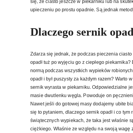
się, że ciasto jeszcze w piekarniku lub na sku
upieczeniu po prostu opadnie. Są jednak metody,
Dlaczego sernik opad
Zdarza się jednak, że podczas pieczenia ciasto 
opadł tuż po wyjęciu go z ciepłego piekarnika?
normą podczas wszystkich wypieków robionych na
opadł i był puszysty za każdym razem? Warto w 
sernik wyrasta w piekarniku. Odpowiedzialne je
masie dwutlenku węgla. Powoduje on pęcznienie,
Nawet jeśli do gotowej masy dodajemy ubite białk
się to pytaniem, dlaczego sernik opadł i co tym
świątecznych wypiekach, że taka jest właśnie s
ciężkiego. Właśnie ze względu na swoją wagę z