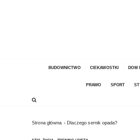
S
k
i
p
t
o
c
moda męska, blog męski i męskie sprawy – rze
Facetem Być
o
n
BUDOWNICTWO
CIEKAWOSTKI
DOM 
t
e
PRAWO
SPORT
ST
n
t
Strona główna
Dlaczego sernik opada?