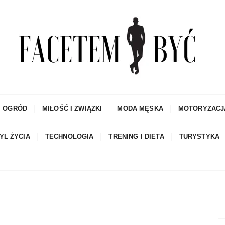
czowe porady dla mężczyzn i blog
I OGRÓD
MIŁOŚĆ I ZWIĄZKI
MODA MĘSKA
MOTORYZACJ
YL ŻYCIA
TECHNOLOGIA
TRENING I DIETA
TURYSTYKA