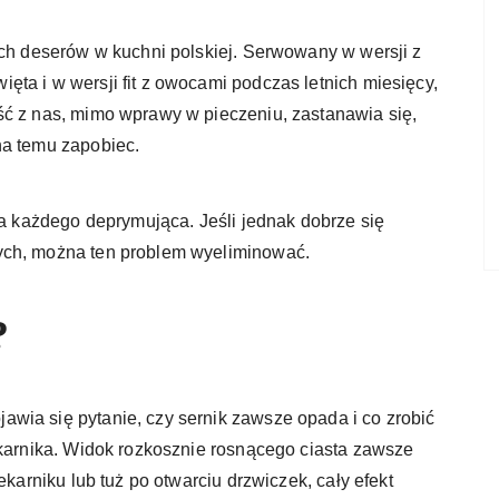
ych deserów w kuchni polskiej. Serwowany w wersji z
ta i w wersji fit z owocami podczas letnich miesięcy,
ść z nas, mimo wprawy w pieczeniu, zastanawia się,
na temu zapobiec.
la każdego deprymująca. Jeśli jednak dobrze się
ych, można ten problem wyeliminować.
?
wia się pytanie, czy sernik zawsze opada i co zrobić
ekarnika. Widok rozkosznie rosnącego ciasta zawsze
ekarniku lub tuż po otwarciu drzwiczek, cały efekt