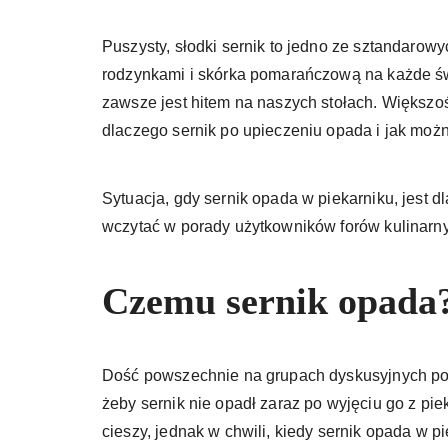
Puszysty, słodki sernik to jedno ze sztandarow
rodzynkami i skórka pomarańczową na każde świę
zawsze jest hitem na naszych stołach. Większo
dlaczego sernik po upieczeniu opada i jak moż
Sytuacja, gdy sernik opada w piekarniku, jest d
wczytać w porady użytkowników forów kulinarn
Czemu sernik opada
Dość powszechnie na grupach dyskusyjnych poja
żeby sernik nie opadł zaraz po wyjęciu go z pi
cieszy, jednak w chwili, kiedy sernik opada w pi