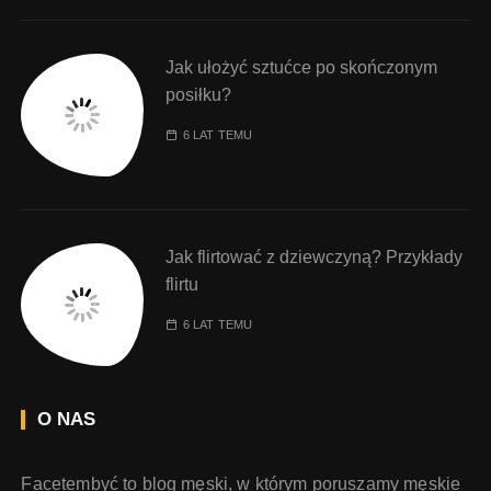
Jak ułożyć sztućce po skończonym
posiłku?
6 LAT TEMU
Jak flirtować z dziewczyną? Przykłady
flirtu
6 LAT TEMU
O NAS
Facetembyć to blog męski, w którym poruszamy męskie