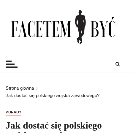
S
k
i
p
t
o
c
Facetem Być
moda męska, blog męski i męskie sprawy – rzeczowe
o
porady dla mężczyzn i blog
n
t
e
n
Strona główna
t
Jak dostać się polskiego wojska zawodowego?
PORADY
Jak dostać się polskiego