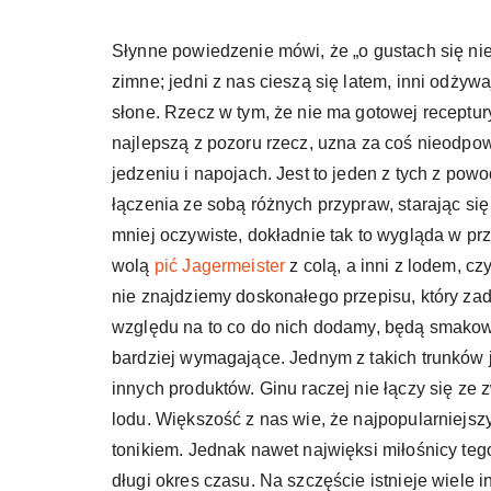
Słynne powiedzenie mówi, że „o gustach się nie 
zimne; jedni z nas cieszą się latem, inni odżywaj
słone. Rzecz w tym, że nie ma gotowej receptury
najlepszą z pozoru rzecz, uzna za coś nieodpow
jedzeniu i napojach. Jest to jeden z tych z pow
łączenia ze sobą różnych przypraw, starając s
mniej oczywiste, dokładnie tak to wygląda w p
wolą
pić Jagermeister
z colą, a inni z lodem, cz
nie znajdziemy doskonałego przepisu, który zad
względu na to co do nich dodamy, będą smakować 
bardziej wymagające. Jednym z takich trunków je
innych produktów. Ginu raczej nie łączy się z
lodu. Większość z nas wie, że najpopularniejsz
tonikiem. Jednak nawet najwięksi miłośnicy teg
długi okres czasu. Na szczęście istnieje wiele i