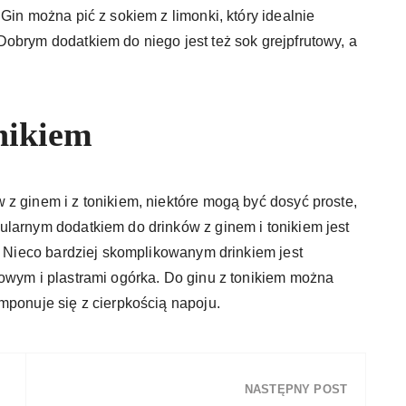
Gin można pić z sokiem z limonki, który idealnie
obrym dodatkiem do niego jest też sok grejpfrutowy, a
onikiem
z ginem i z tonikiem, niektóre mogą być dosyć proste,
ularnym dodatkiem do drinków z ginem i tonikiem jest
u. Nieco bardziej skomplikowanym drinkiem jest
owym i plastrami ogórka. Do ginu z tonikiem można
mponuje się z cierpkością napoju.
NASTĘPNY POST