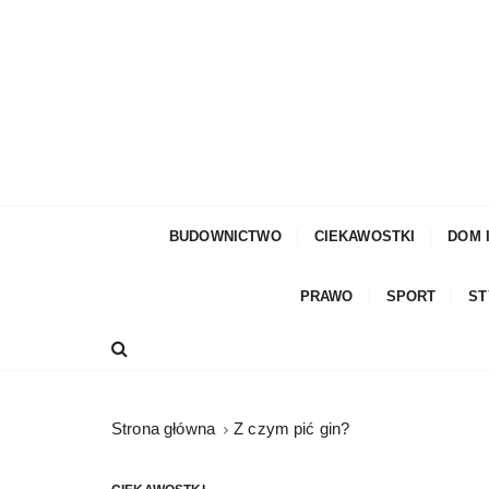
S
k
i
p
t
o
c
moda męska, blog męski i męskie sprawy – rze
Facetem Być
o
n
BUDOWNICTWO
CIEKAWOSTKI
DOM 
t
e
PRAWO
SPORT
ST
n
t
Strona główna
Z czym pić gin?