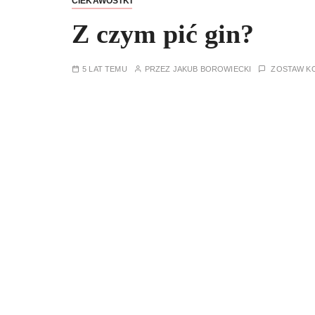
CIEKAWOSTKI
Z czym pić gin?
5 LAT TEMU
PRZEZ
JAKUB BOROWIECKI
ZOSTAW K