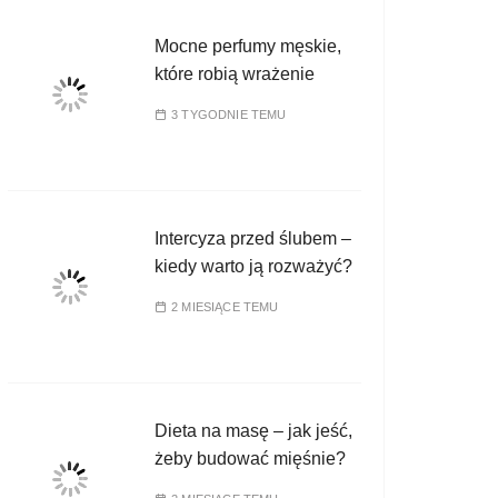
Mocne perfumy męskie,
które robią wrażenie
3 TYGODNIE TEMU
Intercyza przed ślubem –
kiedy warto ją rozważyć?
2 MIESIĄCE TEMU
Dieta na masę – jak jeść,
żeby budować mięśnie?