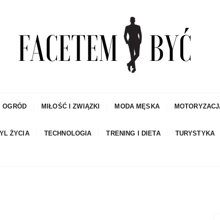
czowe porady dla mężczyzn i blog
I OGRÓD
MIŁOŚĆ I ZWIĄZKI
MODA MĘSKA
MOTORYZACJ
YL ŻYCIA
TECHNOLOGIA
TRENING I DIETA
TURYSTYKA