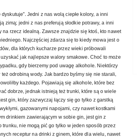
dyskutuje”. Jedni z nas wolą ciepłe kolory, a inni
ą zimą; jedni z nas preferują słodkie potrawy, a inni
 na rzecz idealną. Zawsze znajdzie się ktoś, kto nawet
iedniego. Najczęściej zdarza się to kiedy mowa jest o
odów, dla których kucharze przez wieki próbowali
ię uzyskać jak najlepsze walory smakowe. Choć to może
rzypadku, gdy bierzemy pod uwagę alkohole. Niektórzy
y też odrobiną wody. Jak bardzo byśmy się nie starali,
owoliłby każdego. Pojawiają się alkohole, które bez
dobrze, jednak istnieją też trunki, które są o wiele
st gin, który zazwyczaj łączy się go tylko z garstką
e zwykłymi, gazowanymi napojami, czy nawet kostkami
ym drinkiem zawierającym w sobie gin, jest gin z
o trunku, nie mogą pić go tylko w jeden sposób przez
nnych receptur na drinki z ginem, które dla wielu, nawet